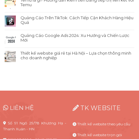
Temu là gì? Hướng dẫn kiếm tiền bằng tiếp thị liên kết với
Temu
Quảng Cáo Trên TikTok: Cách Tiếp Cận Khách Hàng Hiệu
Quả
Quảng Cáo Google Ads 2024: Xu Hướng và Chiến Lược
Mới
Thiết kế website giá rẻ tại Hà Nội – Lựa chọn thông minh
cho doanh nghiệp
LIÊN HỆ
TK WEBSITE
Số 91 Ngõ 29/78 Khương Hạ -
Thiết kế website theo yêu cầu
Thanh Xuân - HN
Thiết kế website trọn gói