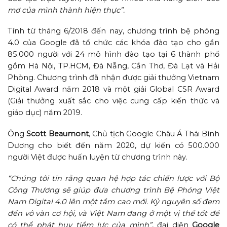
mơ của mình thành hiện thực”.
Tính từ tháng 6/2018 đến nay, chương trình bệ phóng
4.0 của Google đã tổ chức các khóa đào tạo cho gần
85.000 người với 24 mô hình đào tạo tại 6 thành phố
gồm Hà Nội, TP.HCM, Đà Nẵng, Cần Thơ, Đà Lạt và Hải
Phòng. Chương trình đã nhận được giải thưởng Vietnam
Digital Award năm 2018 và một giải Global CSR Award
(Giải thưởng xuất sắc cho việc cung cấp kiến thức và
giáo dục) năm 2019.
Ông
Scott Beaumont
, Chủ tịch Google Châu Á Thái Bình
Dương cho biết đến năm 2020, dự kiến có 500.000
người Việt được huấn luyện từ chương trình này.
“Chúng tôi tin rằng quan hệ hợp tác chiến lược với Bộ
Công Thương sẽ giúp đưa chương trình Bệ Phóng Việt
Nam Digital 4.0 lên một tầm cao mới. Kỷ nguyên số đem
đến vô vàn cơ hội, và Việt Nam đang ở một vị thế tốt để
có thể phát huy tiềm lực của mình”
, đại diện
Google