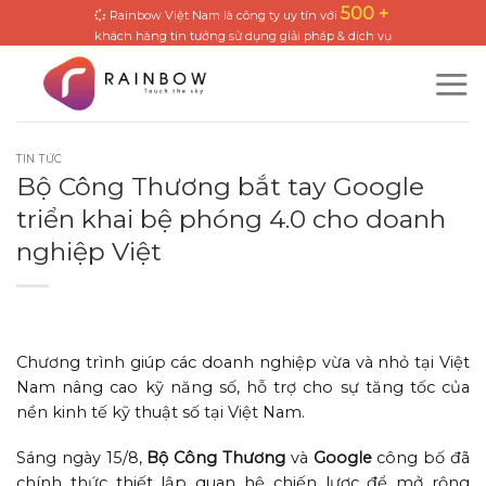
Skip
500 +
Rainbow Việt Nam là công ty uy tín với
to
khách hàng tin tưởng sử dụng giải pháp & dịch vụ
content
TIN TỨC
Bộ Công Thương bắt tay Google
triển khai bệ phóng 4.0 cho doanh
nghiệp Việt
Chương trình giúp các doanh nghiệp vừa và nhỏ tại Việt
Nam nâng cao kỹ năng số, hỗ trợ cho sự tăng tốc của
nền kinh tế kỹ thuật số tại Việt Nam.
Sáng ngày 15/8,
Bộ Công Thương
và
Google
công bố đã
chính thức thiết lập quan hệ chiến lược để mở rộng